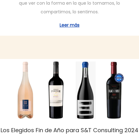
que ver con la forma en la que lo tomamos, lo
i
i
compartimos, lo sentimos.
c
c
a
i
Leer más
d
e
o
m
e
b
l
r
e
d
e
2
0
2
5
Los Elegidos Fin de Año para S&T Consulting 2024