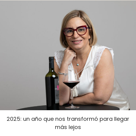
a
c
d
i
o
e
e
m
l
b
r
e
d
e
2
0
2
5
2025: un año que nos transformó para llegar
más lejos