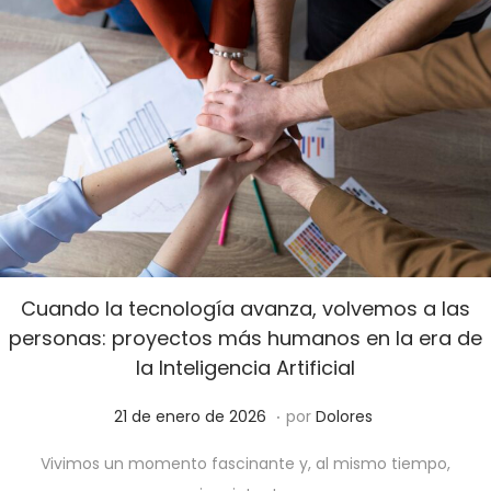
2
6
Cuando la tecnología avanza, volvemos a las
personas: proyectos más humanos en la era de
la Inteligencia Artificial
.
P
2
21 de enero de 2026
por
Dolores
u
1
Vivimos un momento fascinante y, al mismo tiempo,
b
d