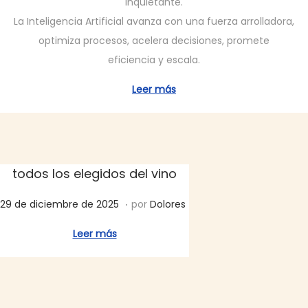
inquietante.
l
e
La Inteligencia Artificial avanza con una fuerza arrolladora,
i
e
optimiza procesos, acelera decisiones, promete
c
n
eficiencia y escala.
a
e
d
r
Leer más
o
o
e
d
l
e
2
todos los elegidos del vino
0
.
P
2
2
29 de diciembre de 2025
por
Dolores
u
6
9
Leer más
b
d
l
e
i
d
c
i