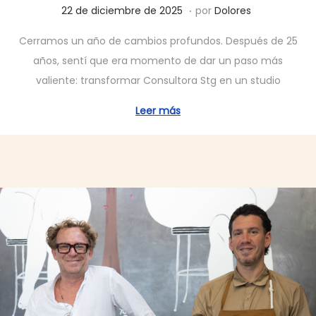
.
P
2
22 de diciembre de 2025
por
Dolores
u
2
Cerramos un año de cambios profundos. Después de 25
b
d
años, sentí que era momento de dar un paso más
l
e
valiente: transformar Consultora Stg en un studio
i
d
c
i
Leer más
a
c
d
i
o
e
e
m
l
b
r
e
d
e
2