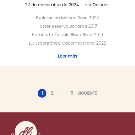
.
P
2
27 de noviembre de 2024
por
Dolores
u
7
Exploracion Malbec Rose 2022
b
d
Foster Reserva Bonarda 2017
l
e
Humberto Canale Black River 2019
i
n
Lui Espontáneo Cabernet Franc 2022
c
o
a
v
Leer más
d
i
o
e
e
m
l
b
1
2
…
6
SIGUIENTE
r
e
d
e
2