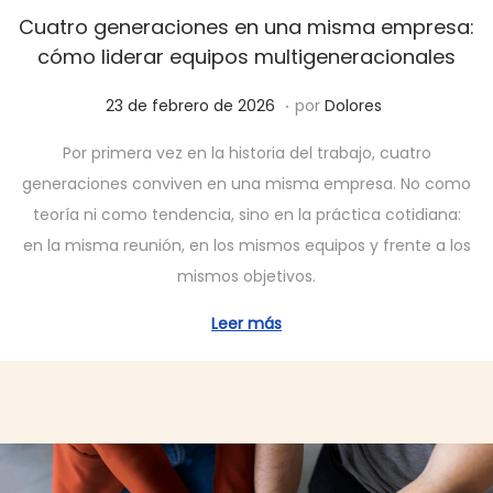
Cuatro generaciones en una misma empresa:
cómo liderar equipos multigeneracionales
.
P
2
23 de febrero de 2026
por
Dolores
u
4
Por primera vez en la historia del trabajo, cuatro
b
d
generaciones conviven en una misma empresa. No como
l
e
teoría ni como tendencia, sino en la práctica cotidiana:
i
m
en la misma reunión, en los mismos equipos y frente a los
c
a
mismos objetivos.
a
r
d
z
Leer más
o
o
e
d
l
e
2
0