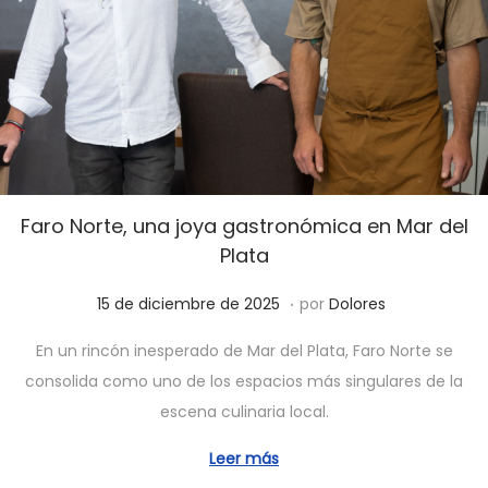
0
2
5
Faro Norte, una joya gastronómica en Mar del
Plata
.
P
1
15 de diciembre de 2025
por
Dolores
u
5
En un rincón inesperado de Mar del Plata, Faro Norte se
b
d
consolida como uno de los espacios más singulares de la
l
e
escena culinaria local.
i
d
c
i
Leer más
a
c