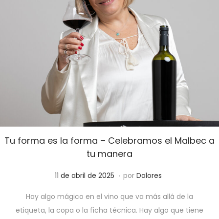
l
r
e
d
e
2
0
2
5
Tu forma es la forma – Celebramos el Malbec a
tu manera
.
P
9
11 de abril de 2025
por
Dolores
u
d
Hay algo mágico en el vino que va más allá de la
b
e
etiqueta, la copa o la ficha técnica. Hay algo que tiene
l
d